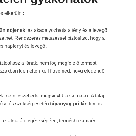
 elkerülni:
rűn nőjenek,
az akadályozhatja a fény és a levegő
ethet. Rendszeres metszéssel biztosítsd, hogy a
s napfényt és levegőt.
iztosítasz a fának, nem fog megfelelő termést
őszakban kiemelten kell figyelned, hoyg elegendő
 nem teszel érte, megsínylik az almafák. A talaj
zése és szükség esetén
tápanyag-pótlás
fontos.
él az almafáid egészségéért, terméshozamáért.