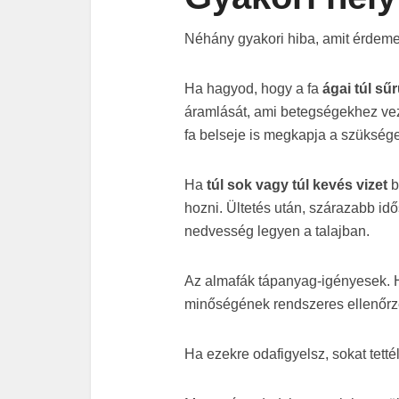
Néhány gyakori hiba, amit érdemes
Ha hagyod, hogy a fa
ágai túl sű
áramlását, ami betegségekhez vez
fa belseje is megkapja a szüksége
Ha
túl sok vagy túl kevés vizet
b
hozni. Ültetés után, szárazabb id
nedvesség legyen a talajban.
Az almafák tápanyag-igényesek. Ha
minőségének rendszeres ellenőr
Ha ezekre odafigyelsz, sokat tett