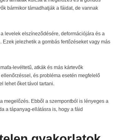
ők bármikor támadhatják a fáidat, de vannak
 a levelek elszíneződésére, deformációjára és a
. Ezek jelezhetik a gombás fertőzéseket vagy más
mafa-levéltetű, atkák és más kártevők
s ellenőrzéssel, és probléma esetén megfelelő
 lehet őket távol tartani.
a megelőzés. Ebből a szempontból is lényeges a
a a tápanyag-ellátásra is, hogy a fáid
telen gyakorlatok