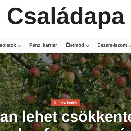
Családapa
solatok
Pénz, karrier
Életmód
Eszem-iszom
Kertészkedés
an lehet csökkente