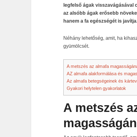
legfelső ágak visszavágásával
az alsóbb ágak erősebb növeke
hanem a fa egészségét is javítja
Néhány lehetőség, amit, ha kihas
gyümölcsét.
A metszés az almafa magasságán
AZ almafa alakformálása és maga
Az almafa betegségeinek és kárte
Gyakori helytelen gyakorlatok
A metszés a
magasságán