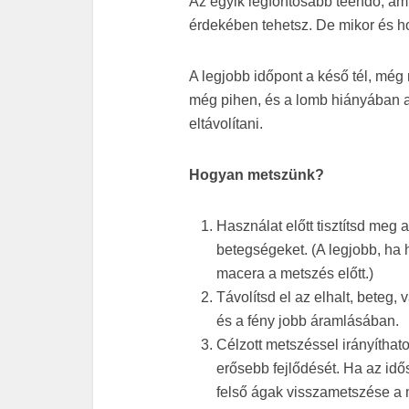
Az egyik legfontosabb teendő, a
érdekében tehetsz. De mikor és h
A legjobb időpont a késő tél, még 
még pihen, és a lomb hiányában az
eltávolítani.
Hogyan metszünk?
Használat előtt tisztítsd meg 
betegségeket. (A legjobb, ha h
macera a metszés előtt.)
Távolítsd el az elhalt, beteg
és a fény jobb áramlásában.
Célzott metszéssel irányítha
erősebb fejlődését. Ha az id
felső ágak visszametszése a