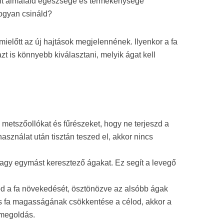
mit almafáid egészsége és termékenysége
ogyan csináld?
mielőtt az új hajtások megjelennének. Ilyenkor a fa
t is könnyebb kiválasztani, melyik ágat kell
a metszőollókat és fűrészeket, hogy ne terjeszd a
asználat után tisztán teszed el, akkor nincs
, vagy egymást keresztező ágakat. Ez segít a levegő
tod a fa növekedését, ösztönözve az alsóbb ágak
ős fa magasságának csökkentése a célod, akkor a
 megoldás.