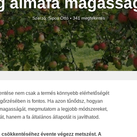
g almafa magassá
Szerző:
Sipos Ottó
341 megtekintés
ntése nem csak a termés könnyebb elérhetőségét
gőrzésében is fontos. Ha azon tűnődsz, hogyan
a magasságát, megmutatom a legjobb módszereket,
hanem a fa általános állapotát is javíthatod.
csökkentéséhez évente végezz metszést. A