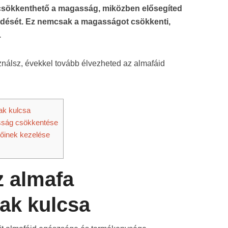
 csökkenthető a magasság, miközben elősegíted
dését. Ez nemcsak a magasságot csökkenti,
.
ználsz, évekkel tovább élvezheted az almafáid
ak kulcsa
sság csökkentése
vőinek kezelése
z almafa
ak kulcsa