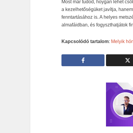
Most már tudod, hoygan lehet cs
a kezelhetőségüket javítja, han
fenntartásához is. A helyes mets
almafáidban, és fogyszthatjátok f
Kapcsolódó tartalom
:
Melyik hó