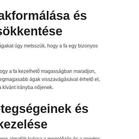
akformálása és
sökkentése
gakat úgy metsszük, hogy a fa egy bizonyos
 hogy a fa kezelhető magasságban maradjon,
 legmagasabb ágak visszavágásával érhető el,
a kívánt irányba nőjenek.
etegségeinek és
kezelése
ges almafák kulcsa a megelőzés és a gondos