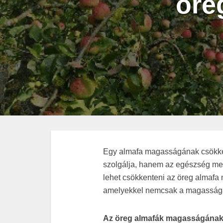
öre
Egy almafa magasságának csökke
szolgálja, hanem az egészség me
lehet csökkenteni az öreg almaf
amelyekkel nemcsak a magasságát, 
Az öreg almafák magasságának 