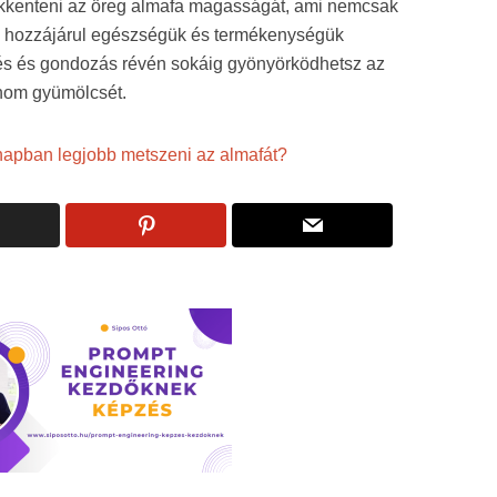
ökkenteni az öreg almafa magasságát, ami nemcsak
em hozzájárul egészségük és termékenységük
zés és gondozás révén sokáig gyönyörködhetsz az
inom gyümölcsét.
napban legjobb metszeni az almafát?