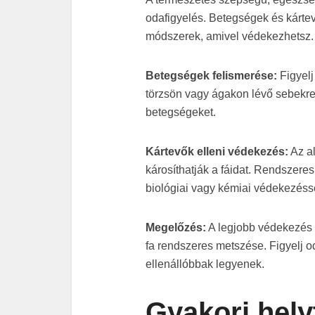
odafigyelés. Betegségek és kártev
módszerek, amivel védekezhetsz.
Betegségek felismerése:
Figyelj
törzsön vagy ágakon lévő sebekre
betegségeket.
Kártevők elleni védekezés:
Az al
károsíthatják a fáidat. Rendszere
biológiai vagy kémiai védekezéssel
Megelőzés:
A legjobb védekezés 
fa rendszeres metszése. Figyelj od
ellenállóbbak legyenek.
Gyakori hely