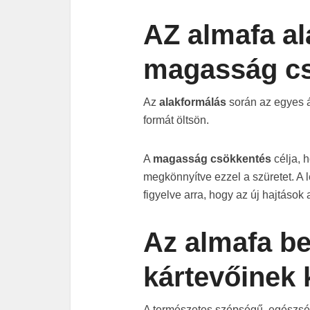
AZ almafa al
magasság c
Az
alakformálás
során az egyes á
formát öltsön.
A
magasság csökkentés
célja,
megkönnyítve ezzel a szüretet. A
figyelve arra, hogy az új hajtások 
Az almafa b
kártevőinek 
A természetes szépségű, egészsé