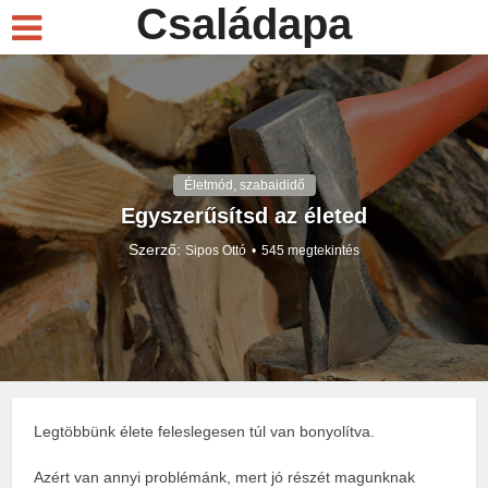
Családapa
Életmód, szabaididő
Egyszerűsítsd az életed
Szerző:
Sipos Ottó
545 megtekintés
Legtöbbünk élete feleslegesen túl van bonyolítva.
Azért van annyi problémánk, mert jó részét magunknak