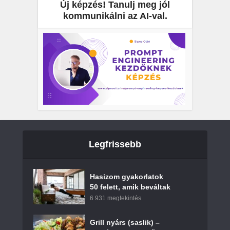
Új képzés! Tanulj meg jól
kommunikálni az AI-val.
Legfrissebb
Hasizom gyakorlatok
50 felett, amik beváltak
6 931 megtekintés
Grill nyárs (saslik) –