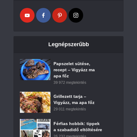
Legnépszerűbb
Papszelet sütése,
recept – Vigyázz ma
apa főz
39 972 megtekintés
Grillezett tarja –
Vigyázz, ma apa főz
29 011 megtekintés
Férfias hobbik: tippek
a szabadidő eltöltésére
26 232 megtekintés