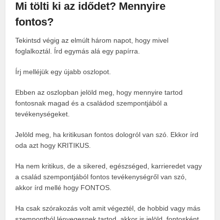
Mi tölti ki az idődet? Mennyire
fontos?
Tekintsd végig az elmúlt három napot, hogy mivel
foglalkoztál. Írd egymás alá egy papírra.
Írj melléjük egy újabb oszlopot.
Ebben az oszlopban jelöld meg, hogy mennyire tartod
fontosnak magad és a családod szempontjából a
tevékenységeket.
Jelöld meg, ha kritikusan fontos dologról van szó. Ekkor írd
oda azt hogy KRITIKUS.
Ha nem kritikus, de a sikered, egészséged, karrieredet vagy
a család szempontjából fontos tevékenységről van szó,
akkor írd mellé hogy FONTOS.
Ha csak szórakozás volt amit végeztél, de hobbid vagy más
szempontból lényegesnek tartod, akkor is jelöld fontosként.