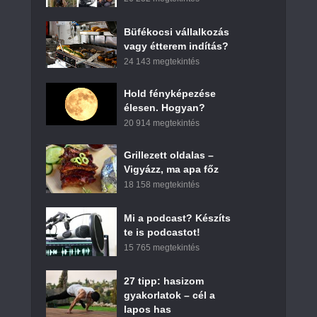
Büfékocsi vállalkozás
vagy étterem indítás?
24 143 megtekintés
Hold fényképezése
élesen. Hogyan?
20 914 megtekintés
Grillezett oldalas –
Vigyázz, ma apa főz
18 158 megtekintés
Mi a podcast? Készíts
te is podcastot!
15 765 megtekintés
27 tipp: hasizom
gyakorlatok – cél a
lapos has