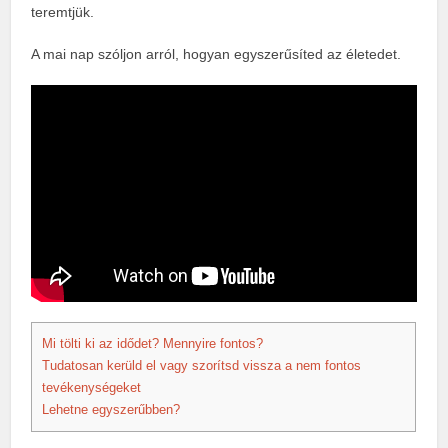
teremtjük.
A mai nap szóljon arról, hogyan egyszerűsíted az életedet.
Mi tölti ki az idődet? Mennyire fontos?
Tudatosan kerüld el vagy szorítsd vissza a nem fontos
tevékenységeket
Lehetne egyszerűbben?