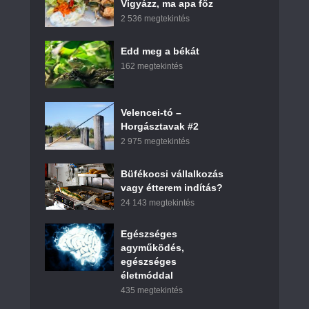
Vigyázz, ma apa főz
2 536 megtekintés
Edd meg a békát
162 megtekintés
Velencei-tó –
Horgásztavak #2
2 975 megtekintés
Büfékocsi vállalkozás
vagy étterem indítás?
24 143 megtekintés
Egészséges
agyműködés,
egészséges
életmóddal
435 megtekintés