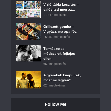
Vízió tábla készítés –
valósítsd meg az...
1 384 megtekintés
Grillezett gomba –
Vigyázz, ma apa főz
15 057 megtekintés
Természetes
módszerek fejfájás
ellen
660 megtekintés
A gyerekek kirepültek,
most mi legyen?
624 megtekintés
Follow Me