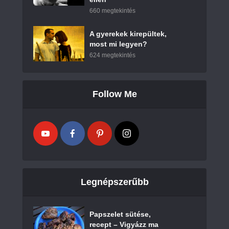
660 megtekintés
A gyerekek kirepültek,
most mi legyen?
624 megtekintés
Follow Me
Legnépszerűbb
Papszelet sütése,
recept – Vigyázz ma