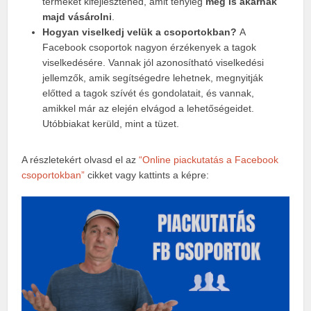
terméket kifejlesztened, amit tényleg
meg is akarnak
majd vásárolni
.
Hogyan viselkedj velük a csoportokban?
A
Facebook csoportok nagyon érzékenyek a tagok
viselkedésére. Vannak jól azonosítható viselkedési
jellemzők, amik segítségedre lehetnek, megnyitják
előtted a tagok szívét és gondolatait, és vannak,
amikkel már az elején elvágod a lehetőségeidet.
Utóbbiakat kerüld, mint a tüzet.
A részletekért olvasd el az
“Online piackutatás a Facebook
csoportokban”
cikket vagy kattints a képre: