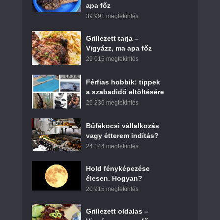
apa főz
39 991 megtekintés
Grillezett tarja –
Vigyázz, ma apa főz
29 015 megtekintés
Férfias hobbik: tippek
a szabadidő eltöltésére
26 236 megtekintés
Büfékocsi vállalkozás
vagy étterem indítás?
24 144 megtekintés
Hold fényképezése
élesen. Hogyan?
20 915 megtekintés
Grillezett oldalas –