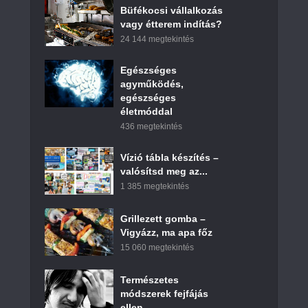
Büfékocsi vállalkozás
vagy étterem indítás?
24 144 megtekintés
Egészséges
agyműködés,
egészséges
életmóddal
436 megtekintés
Vízió tábla készítés –
valósítsd meg az...
1 385 megtekintés
Grillezett gomba –
Vigyázz, ma apa főz
15 060 megtekintés
Természetes
módszerek fejfájás
ellen