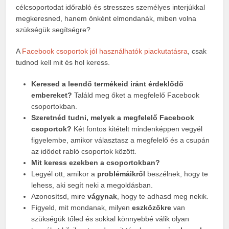
célcsoportodat időrabló és stresszes személyes interjúkkal
megkeresned, hanem önként elmondanák, miben volna
szükségük segítségre?
A
Facebook csoportok jól használhatók piackutatásra
, csak
tudnod kell mit és hol keress.
Keresed a leendő termékeid iránt érdeklődő
embereket?
Találd meg őket a megfelelő Facebook
csoportokban.
Szeretnéd tudni, melyek a megfelelő Facebook
csoportok?
Két fontos kitételt mindenképpen vegyél
figyelembe, amikor választasz a megfelelő és a csupán
az idődet rabló csoportok között.
Mit keress ezekben a csoportokban?
Legyél ott, amikor a
problémáikről
beszélnek, hogy te
lehess, aki segít neki a megoldásban.
Azonosítsd, mire
vágynak
, hogy te adhasd meg nekik.
Figyeld, mit mondanak, milyen
eszközökre
van
szükségük tőled és sokkal könnyebbé válik olyan