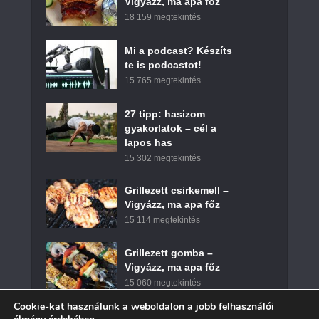
Vigyázz, ma apa főz
18 159 megtekintés
Mi a podcast? Készíts
te is podcastot!
15 765 megtekintés
27 tipp: hasizom
gyakorlatok – cél a
lapos has
15 302 megtekintés
Grillezett csirkemell –
Vigyázz, ma apa főz
15 114 megtekintés
Grillezett gomba –
Vigyázz, ma apa főz
15 060 megtekintés
Cookie-kat használunk a weboldalon a jobb felhasználói