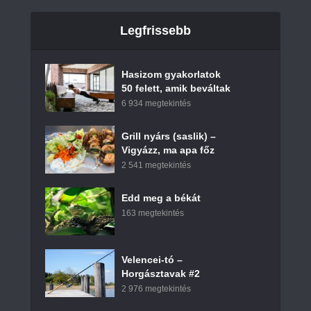
Legfrissebb
Hasizom gyakorlatok
50 felett, amik beváltak
6 934 megtekintés
Grill nyárs (saslik) –
Vigyázz, ma apa főz
2 541 megtekintés
Edd meg a békát
163 megtekintés
Velencei-tó –
Horgásztavak #2
2 976 megtekintés