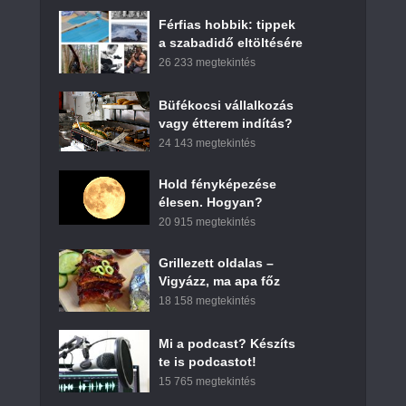
Férfias hobbik: tippek
a szabadidő eltöltésére
26 233 megtekintés
Büfékocsi vállalkozás
vagy étterem indítás?
24 143 megtekintés
Hold fényképezése
élesen. Hogyan?
20 915 megtekintés
Grillezett oldalas –
Vigyázz, ma apa főz
18 158 megtekintés
Mi a podcast? Készíts
te is podcastot!
15 765 megtekintés