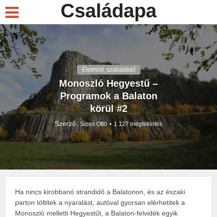
Családapa
Életmód, szabaididő
Monoszló Hegyestű –
Programok a Balaton
körül #2
Szerző:
Sipos Ottó
1 127 megtekintés
Ha nincs kirobbanó strandidő a Balatonon, és az északi
parton töltitek a nyaralást, autóval gyorsan elérhetitek a
Monoszló melletti Hegyestűt, a Balaton-felvidék egyik