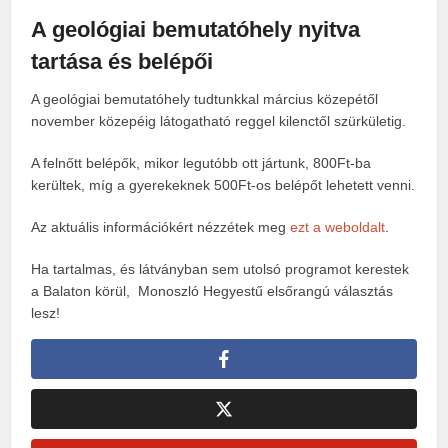
A geológiai bemutatóhely nyitva
tartása és belépői
A geológiai bemutatóhely tudtunkkal március közepétől
november közepéig látogatható reggel kilenctől szürkületig.
A felnőtt belépők, mikor legutóbb ott jártunk, 800Ft-ba
kerültek, míg a gyerekeknek 500Ft-os belépőt lehetett venni.
Az aktuális információkért nézzétek meg
ezt a weboldalt
.
Ha tartalmas, és látványban sem utolsó programot kerestek
a Balaton körül, Monoszló Hegyestű elsőrangú választás
lesz!