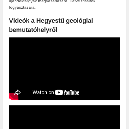
ajándéktárgyak megvásárlására, illetve frissítők
fogyasztására.
Videók a Hegyestű geológiai
bemutatóhelyről