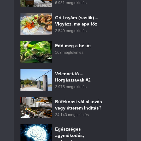
6 931 megtekintés
Grill nyárs (saslik) –
Vigyázz, ma apa főz
2 540 megtekintés
Edd meg a békát
163 megtekintés
Velencei-tó –
Horgásztavak #2
2 975 megtekintés
Büfékocsi vállalkozás
vagy étterem indítás?
24 143 megtekintés
Egészséges
agyműködés,