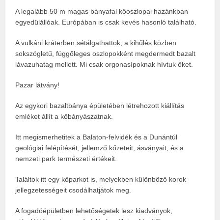
A legalább 50 m magas bányafal kőoszlopai hazánkban
egyedülállóak. Európában is csak kevés hasonló található.
A vulkáni kráterben sétálgathattok, a kihűlés közben
sokszögletű, függőleges oszlopokként megdermedt bazalt
lávazuhatag mellett. Mi csak orgonasípoknak hívtuk őket.
Pazar látvány!
Az egykori bazaltbánya épületében létrehozott kiállítás
emléket állít a kőbányászatnak.
Itt megismerhetitek a Balaton-felvidék és a Dunántúl
geológiai felépítését, jellemző kőzeteit, ásványait, és a
nemzeti park természeti értékeit.
Találtok itt egy kőparkot is, melyekben különböző korok
jellegzetességeit csodálhatjátok meg.
A fogadóépületben lehetőségetek lesz kiadványok,