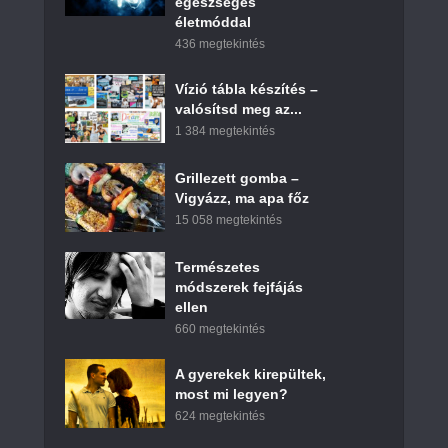
egészséges
életmóddal
436 megtekintés
Vízió tábla készítés –
valósítsd meg az...
1 384 megtekintés
Grillezett gomba –
Vigyázz, ma apa főz
15 058 megtekintés
Természetes
módszerek fejfájás
ellen
660 megtekintés
A gyerekek kirepültek,
most mi legyen?
624 megtekintés