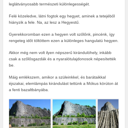
leglátványosabb természeti különlegességét.
Felé közeledve, látni fogtok egy hegyet, aminek a tetejéből
hiányzik a fele. Na, az lesz a Hegyestű.
Gyerekkoromban ezen a hegyen volt szőlőnk, pincénk, így
rengeteg időt töltöttem ezen a különleges hangulatú hegyen.
Akkor még nem volt ilyen népszerű kirándulóhely, inkább
csak a szőlősgazdák és a nyaralótulajdonosok népesítették
be.
Máig emlékszem, amikor a szüleinkkel, és barátaikkal
éjszakai, elemlámpás kirándulást tettünk a Mókus körúton át
a fenti bazaltbányába.