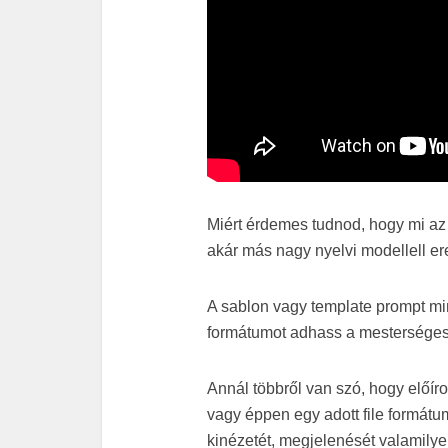
Miért érdemes tudnod, hogy mi az
akár más nagy nyelvi modellell 
A sablon vagy template prompt min
formátumot adhass a mesterséges 
Annál többről van szó, hogy előír
vagy éppen egy adott file formátu
kinézetét, megjelenését valamily