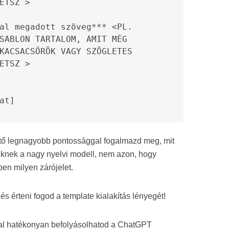
ETSZ >

al megadott szöveg*** <PL. 
SABLON TARTALOM, AMIT MÉG 
KACSACSŐRÖK VAGY SZÖGLETES 
ETSZ >

at]
ető legnagyobb pontossággal fogalmazd meg, mit
knek a nagy nyelvi modell, nem azon, hogy
en milyen zárójelet.
s érteni fogod a template kialakítás lényegét!
val hatékonyan befolyásolhatod a ChatGPT