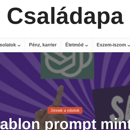
Családapa
solatok
Pénz, karrier
Életmód
Eszem-iszom
Jönnek a robotok
ablon prompt min