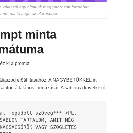
 válaszát egy általunk meghatározott formában,
ompt minta segít az elérésében.
ompt minta
ormátuma
éz ki a prompt:
válaszod előállításához. A NAGYBETŰKKEL írt
a sablon általános formázását. A sablon a következő:
al megadott szöveg*** <PL. 
SABLON TARTALOM, AMIT MÉG 
KACSACSŐRÖK VAGY SZÖGLETES 