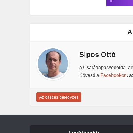
A
Sipos Ottó
a Családapa weboldal ala
Kövesd a
Facebookon
, 
Az összes bejegyzés
Legfrissebb