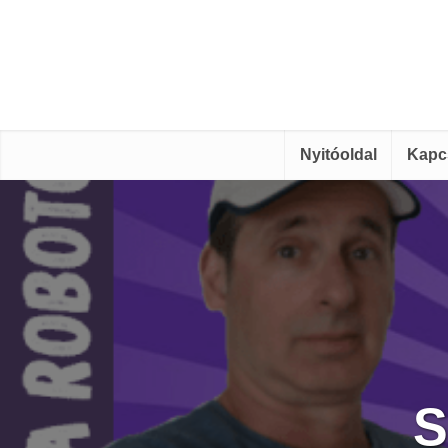
Nyitóoldal
Kapc
S