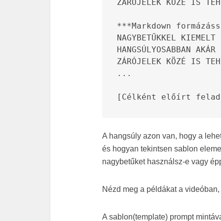
ZÁRÓJELEK KÖZÉ IS TEH
***Markdown formázáss
NAGYBETŰKKEL KIEMELT 
HANGSÚLYOSABBAN AKÁR 
ZÁRÓJELEK KÖZÉ IS TEH
...

[Célként előírt felad
A hangsúly azon van, hogy a leh
és hogyan tekintsen sablon eleme
nagybetűket használsz-e vagy épp
Nézd meg a példákat a videóban, é
A sablon(template) prompt mintá