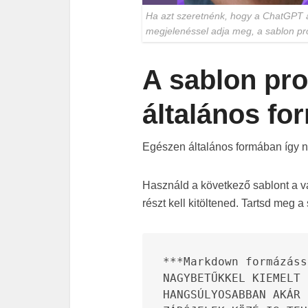
Ha azt szeretnénk, hogy a ChatGPT a
megjelenéssel adja meg, a sablon pr
A sablon pr
általános f
Egészen általános formában így n
Használd a következő sablont a 
részt kell kitöltened. Tartsd meg 
***Markdown formázáss
NAGYBETŰKKEL KIEMELT 
HANGSÚLYOSABBAN AKÁR 