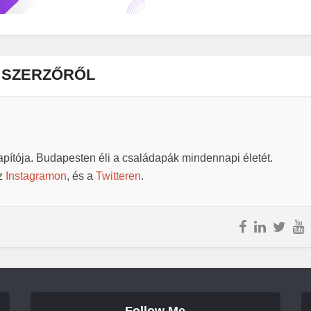
 SZERZŐRŐL
pítója. Budapesten éli a családapák mindennapi életét.
az
Instagramon
, és a
Twitteren
.
Follow Me