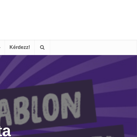
Kérdezz!
ta