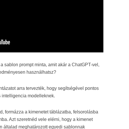
 a sablon prompt minta, amit akár a ChatGPT-vel,
eredményesen használhatsz?
tázatot arra tervezték, hogy segítségével pontos
intelligencia modelleknek.
od, formázza a kimenetet táblázatba, felsorolásba
mba. Azt szeretnéd vele elérni, hogy a kimenet
en általad meghatározott egyedi sablonnak