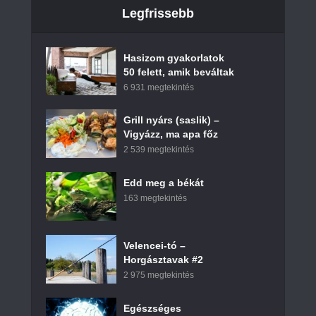
Legfrissebb
Hasizom gyakorlatok
50 felett, amik beváltak
6 931 megtekintés
Grill nyárs (saslik) –
Vigyázz, ma apa főz
2 539 megtekintés
Edd meg a békát
163 megtekintés
Velencei-tó –
Horgásztavak #2
2 975 megtekintés
Egészséges