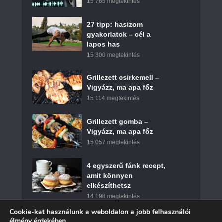
15 765 megtekintés
27 tipp: hasizom
gyakorlatok – cél a
lapos has
15 300 megtekintés
Grillezett csirkemell –
Vigyázz, ma apa főz
15 114 megtekintés
Grillezett gomba –
Vigyázz, ma apa főz
15 057 megtekintés
4 egyszerű fánk recept,
amit könnyen
elkészíthetsz
14 198 megtekintés
Cookie-kat használunk a weboldalon a jobb felhasználói
élmény érdekében.