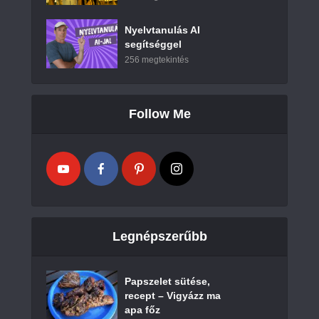
Nyelvtanulás AI
segítséggel
256 megtekintés
Follow Me
Legnépszerűbb
Papszelet sütése,
recept – Vigyázz ma
apa főz