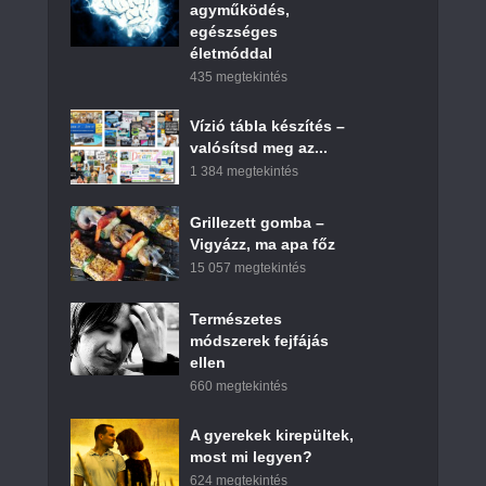
agyműködés,
egészséges
életmóddal
435 megtekintés
Vízió tábla készítés –
valósítsd meg az...
1 384 megtekintés
Grillezett gomba –
Vigyázz, ma apa főz
15 057 megtekintés
Természetes
módszerek fejfájás
ellen
660 megtekintés
A gyerekek kirepültek,
most mi legyen?
624 megtekintés