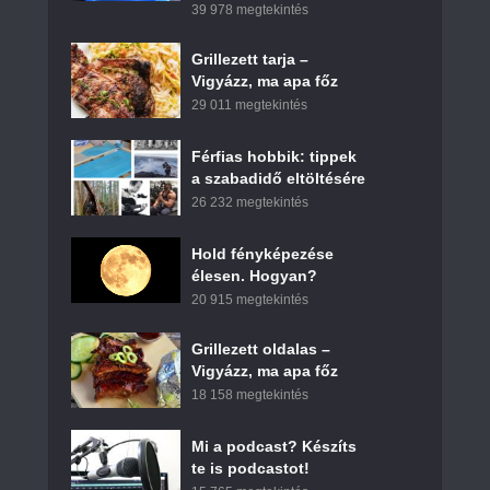
39 978 megtekintés
Grillezett tarja –
Vigyázz, ma apa főz
29 011 megtekintés
Férfias hobbik: tippek
a szabadidő eltöltésére
26 232 megtekintés
Hold fényképezése
élesen. Hogyan?
20 915 megtekintés
Grillezett oldalas –
Vigyázz, ma apa főz
18 158 megtekintés
Mi a podcast? Készíts
te is podcastot!