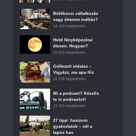
Büfékocsi vállalkozás
vagy étterem indítás?
24 143 megtekintés
Hold fényképezése
élesen. Hogyan?
20 915 megtekintés
Grillezett oldalas –
Vigyázz, ma apa főz
18 158 megtekintés
Mi a podcast? Készíts
te is podcastot!
15 765 megtekintés
27 tipp: hasizom
gyakorlatok – cél a
lapos has