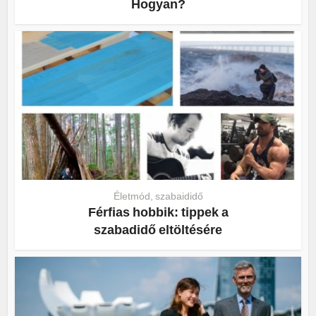
Hogyan?
Életmód, szabaididő
Férfias hobbik: tippek a
szabadidő eltöltésére