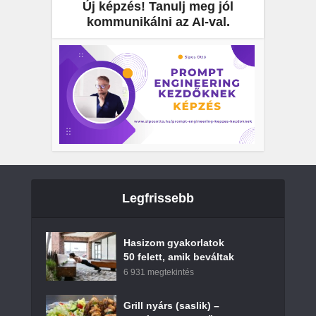
Új képzés! Tanulj meg jól
kommunikálni az AI-val.
Legfrissebb
Hasizom gyakorlatok
50 felett, amik beváltak
6 931 megtekintés
Grill nyárs (saslik) –