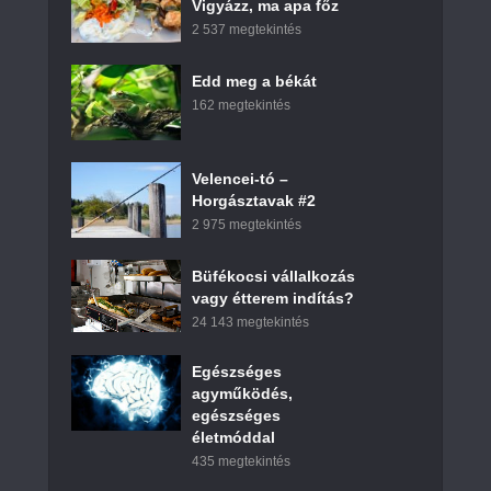
Vigyázz, ma apa főz
2 537 megtekintés
Edd meg a békát
162 megtekintés
Velencei-tó –
Horgásztavak #2
2 975 megtekintés
Büfékocsi vállalkozás
vagy étterem indítás?
24 143 megtekintés
Egészséges
agyműködés,
egészséges
életmóddal
435 megtekintés