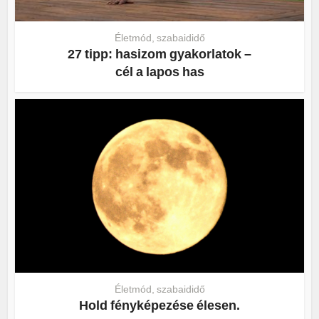
Életmód, szabaididő
27 tipp: hasizom gyakorlatok –
cél a lapos has
Életmód, szabaididő
Hold fényképezése élesen.