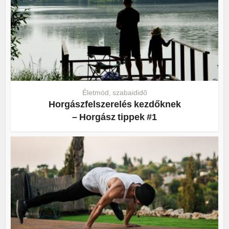
Életmód, szabaididő
Horgászfelszerelés kezdőknek
– Horgász tippek #1