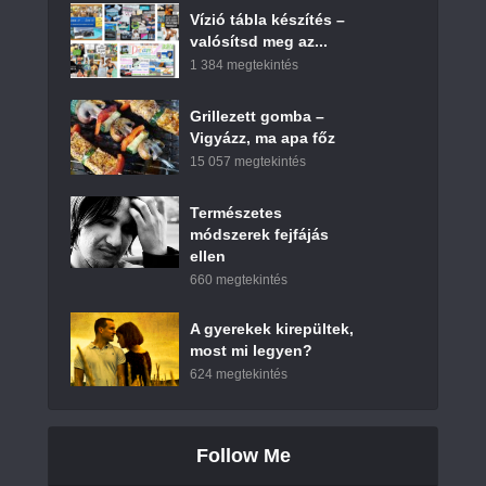
Vízió tábla készítés –
valósítsd meg az...
1 384 megtekintés
Grillezett gomba –
Vigyázz, ma apa főz
15 057 megtekintés
Természetes
módszerek fejfájás
ellen
660 megtekintés
A gyerekek kirepültek,
most mi legyen?
624 megtekintés
Follow Me