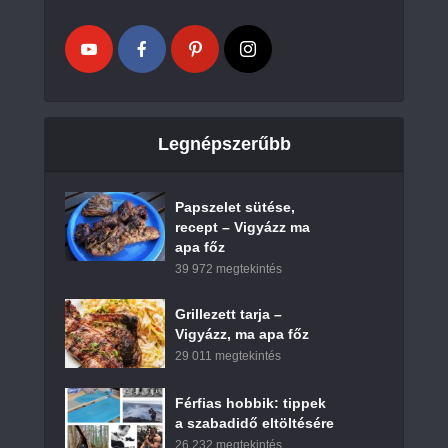
Legnépszerűbb
Papszelet sütése,
recept – Vigyázz ma
apa főz
39 972 megtekintés
Grillezett tarja –
Vigyázz, ma apa főz
29 011 megtekintés
Férfias hobbik: tippek
a szabadidő eltöltésére
26 232 megtekintés