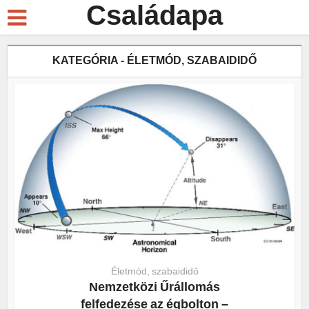
Családapa
KATEGÓRIA - ÉLETMÓD, SZABAIDIDŐ
Életmód, szabaididő
Nemzetközi Űrállomás
felfedezése az égbolton –