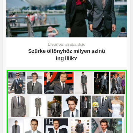
Életmód, szabaididő
Szürke öltönyhöz milyen színű
ing illik?