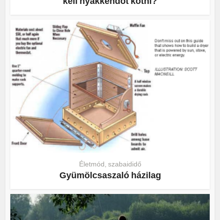
kell nyakkendőt kötni?
Életmód, szabaididő
Gyümölcsaszaló házilag