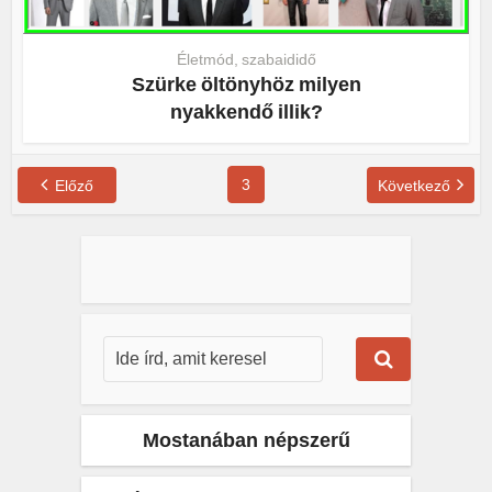
Életmód, szabaididő
Szürke öltönyhöz milyen
nyakkendő illik?
3
Előző
Következő
Mostanában népszerű