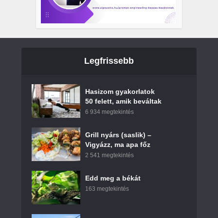
Legfrissebb
Hasizom gyakorlatok
50 felett, amik beváltak
6 934 megtekintés
Grill nyárs (saslik) –
Vigyázz, ma apa főz
2 541 megtekintés
Edd meg a békát
163 megtekintés