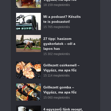
18 159 megtekintés
Mi a podcast? Készíts
te is podcastot!
15 765 megtekintés
27 tipp: hasizom
gyakorlatok – cél a
lapos has
15 302 megtekintés
Grillezett csirkemell –
Vigyázz, ma apa főz
15 114 megtekintés
Grillezett gomba –
Vigyázz, ma apa főz
15 060 megtekintés
4 egyszerű fánk recept,