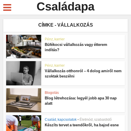
Családapa
CÍMKE - VÁLLALKOZÁS
Pénz, karrier
Büfékocsi vállalkozás vagy étterem
indítás?
Pénz, karrier
Vállalkozás otthonról – 4 dolog amiről nem
szoktak beszélni
Blogolás
Blog létrehozása: legyél jobb apa 30 nap
alatt
Család, kapcsolatok
•
Életmód, szabaididő
Készíts tervet a teendőkről, ha bajod esne