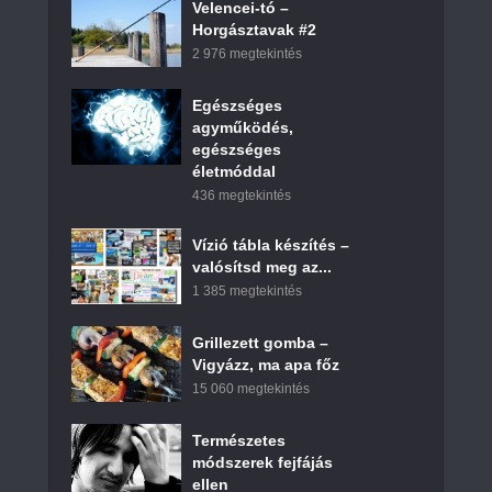
Velencei-tó –
Horgásztavak #2
2 976 megtekintés
Egészséges
agyműködés,
egészséges
életmóddal
436 megtekintés
Vízió tábla készítés –
valósítsd meg az...
1 385 megtekintés
Grillezett gomba –
Vigyázz, ma apa főz
15 060 megtekintés
Természetes
módszerek fejfájás
ellen