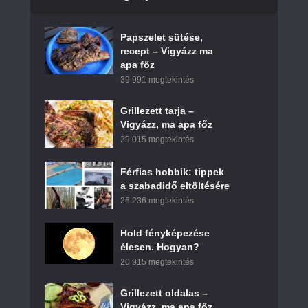
Papszelet sütése,
recept – Vigyázz ma
apa főz
39 991 megtekintés
Grillezett tarja –
Vigyázz, ma apa főz
29 015 megtekintés
Férfias hobbik: tippek
a szabadidő eltöltésére
26 236 megtekintés
Hold fényképezése
élesen. Hogyan?
20 915 megtekintés
Grillezett oldalas –
Vigyázz, ma apa főz